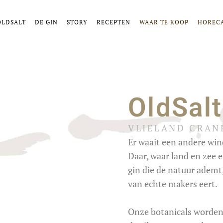
OLDSALT
DE GIN
STORY
RECEPTEN
WAAR TE KOOP
HOREC
OldSalt
VLIELAND CRAN
Er waait een andere wind 
Daar, waar land en zee e
gin die de natuur ademt
van echte makers eert.
Onze
botanicals
worden 