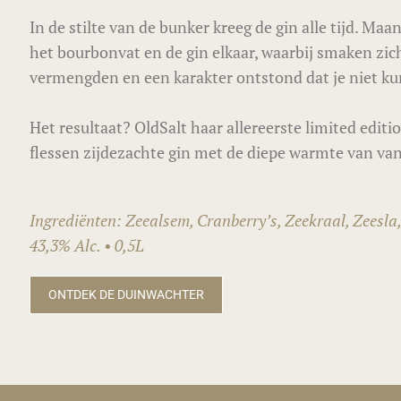
In de stilte van de bunker kreeg de gin alle tijd. M
het bourbonvat en de gin elkaar, waarbij smaken zi
vermengden en een karakter ontstond dat je niet k
Het resultaat? OldSalt haar allereerste limited editi
flessen zijdezachte gin met de diepe warmte van van
Ingrediënten: Zeealsem, Cranberry’s, Zeekraal, Zeesla,
43,3% Alc. • 0,5L
ONTDEK DE DUINWACHTER