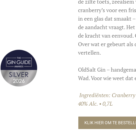
de zilte toets,
zeealsem
cranberry’s voor een fr
in een glas dat smaakt
de aandacht vraagt. Het i
de kracht van eenvoud.
Over wat er gebeurt als
vertellen.
OldSalt
Gin – handgemaa
Wad.
Voor wie weet dat 
Ingrediënten: Cranberry’
40% Alc. • 0,7L
KLIK HIER OM TE BESTEL