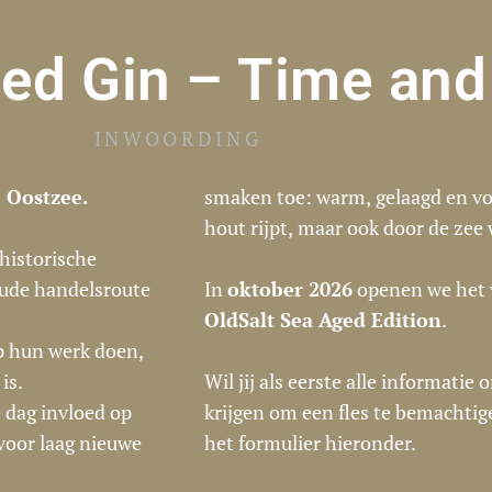
ged Gin – Time and
INWOORDING
 Oostzee.
smaken toe: warm, gelaagd en vol 
hout rijpt, maar ook door de zee
historische
 oude handelsroute
In
oktober 2026
openen we het 
OldSalt Sea Aged Edition
.
p hun werk doen,
is.
Wil jij als eerste alle informatie
e dag invloed op
krijgen om een fles te bemachtige
 voor laag nieuwe
het formulier hieronder.