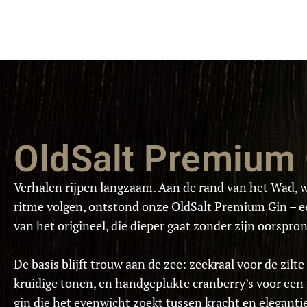
OldSalt Premium 
V
erhalen rijpen langzaam.
Aan de rand van het Wad, wa
ritme volgen, ontstond onze
OldSalt
Premium Gin – ee
van het origineel, die dieper gaat zonder zijn oorspron
De basis blijft trouw aan de zee: zeekraal voor de zilte
kruidige
tonen, en
handgeplukte
cranberry’s voor een 
gin die het evenwicht zoekt tussen kracht en elegantie