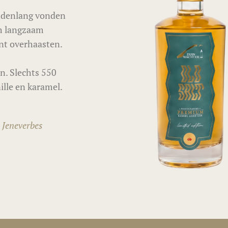
aandenlang vonden
ch langzaam
unt overhaasten.
on. Slechts 550
ille en karamel.
 Jeneverbes