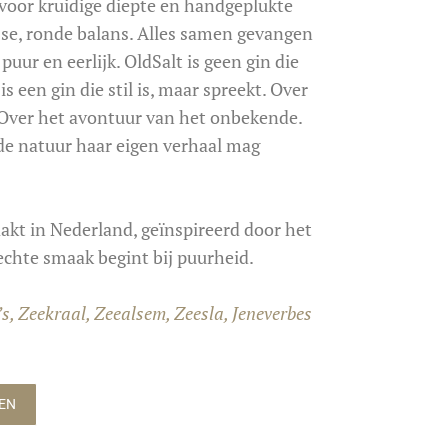
voor kruidige diepte en
handgeplukte
isse, ronde balans. Alles samen gevangen
–
puur
en
eerlijk.
OldSalt
is geen gin die
s een gin die stil is, maar spreekt.
Over
 Over het avontuur van het onbekende.
 de natuur haar eigen verhaal mag
kt in Nederland, geïnspireerd door het
echte smaak begint bij puurheid.
s, Zeekraal, Zeealsem, Zeesla, Jeneverbes
LEN