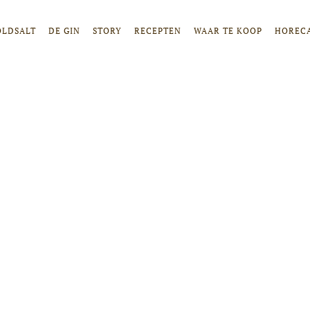
OLDSALT
DE GIN
STORY
RECEPTEN
WAAR TE KOOP
HOREC